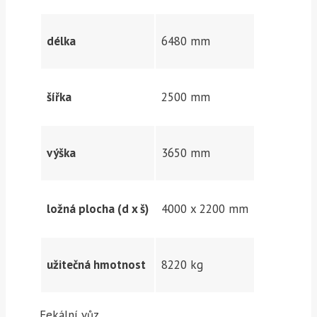
délka
6480 mm
šířka
2500 mm
výška
3650 mm
ložná plocha (d x š)
4000 x 2200 mm
užitečná hmotnost
8220 kg
Fekální vůz