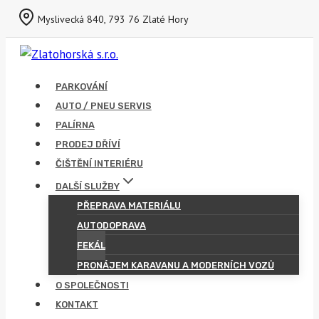
Přeskočit
Myslivecká 840, 793 76 Zlaté Hory
na
obsah
PARKOVÁNÍ
AUTO / PNEU SERVIS
PALÍRNA
PRODEJ DŘÍVÍ
ČIŠTĚNÍ INTERIÉRU
DALŠÍ SLUŽBY
PŘEPRAVA MATERIÁLU
AUTODOPRAVA
FEKÁL
PRONÁJEM KARAVANU A MODERNÍCH VOZŮ
O SPOLEČNOSTI
KONTAKT