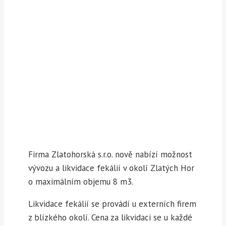
Zlatohorská s.r.o.
Firma Zlatohorská s.r.o. nově nabízí možnost
vývozu a likvidace fekálií v okolí Zlatých Hor
o maximálním objemu 8 m3.
Likvidace fekálií se provádí u externích firem
z blízkého okolí. Cena za likvidaci se u každé