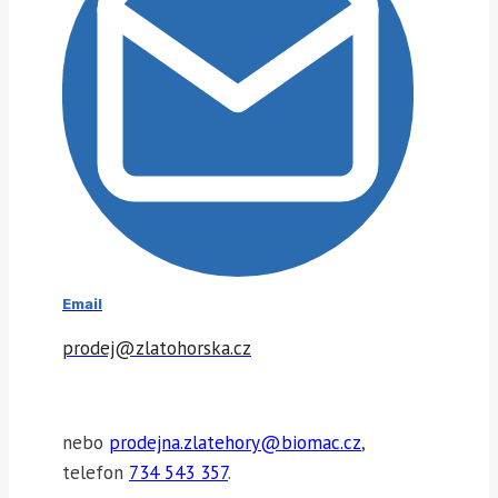
Email
prodej@zlatohorska.cz
nebo
prodejna.zlatehory@biomac.cz
,
telefon
734 543 357
.