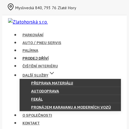
Přeskočit
Myslivecká 840, 793 76 Zlaté Hory
na
obsah
PARKOVÁNÍ
AUTO / PNEU SERVIS
PALÍRNA
PRODEJ DŘÍVÍ
ČIŠTĚNÍ INTERIÉRU
DALŠÍ SLUŽBY
PŘEPRAVA MATERIÁLU
AUTODOPRAVA
FEKÁL
PRONÁJEM KARAVANU A MODERNÍCH VOZŮ
O SPOLEČNOSTI
KONTAKT