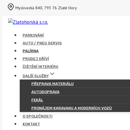
Přeskočit
Myslivecká 840, 793 76 Zlaté Hory
na
obsah
PARKOVÁNÍ
AUTO / PNEU SERVIS
PALÍRNA
PRODEJ DŘÍVÍ
ČIŠTĚNÍ INTERIÉRU
DALŠÍ SLUŽBY
PŘEPRAVA MATERIÁLU
AUTODOPRAVA
FEKÁL
PRONÁJEM KARAVANU A MODERNÍCH VOZŮ
O SPOLEČNOSTI
KONTAKT