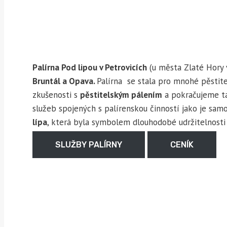
Palírna Pod lipou v Petrovicích
(u města Zlaté Hory v
Bruntál a Opava.
Palírna se stala pro mnohé pěstit
zkušenosti s
pěstitelským pálením
a pokračujeme t
služeb spojených s palírenskou činností jako je sa
lípa
, která byla symbolem dlouhodobé udržitelnosti 
SLUŽBY PALÍRNY
CENÍK