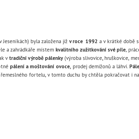
 Jeseníkách) byla založena již
v roce 1992
a v krátké době s
ele a zahrádkáře místem
kvalitního zužitkování své píle
, prác
ak v
tradiční výrobě pálenky
(výroba slivovice
,
hruškovice, me
motné
pálení a moštování
ovoce,
prodej demižonů a láhví.
Pál
řemeslného fortelu, v tomto duchu by chtěla pokračovat i na