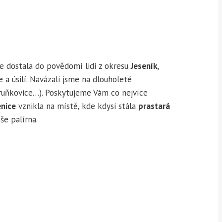
e dostala do povědomí lidí z okresu
Jeseník,
e a úsilí. Navázali jsme na dlouholeté
ruňkovice…). Poskytujeme Vám co nejvíce
enice
vznikla na místě, kde kdysi stála
prastará
še palírna.