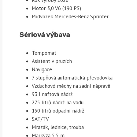
Rok výroby 2020
Motor 3,0 V6 (190 PS)
Podvozek Mercedes-Benz Sprinter
Sériová výbava
Tempomat
Asistent v pruzích
Navigace
7 stupňová automatická převodovka
Vzduchové měchy na zadní nápravě
93 l naftová nádrž
275 litrů nádrž na vodu
150 litrů odpadní nádrž
SAT/TV
Mrazák, lednice, trouba
Markýza 5,5 m