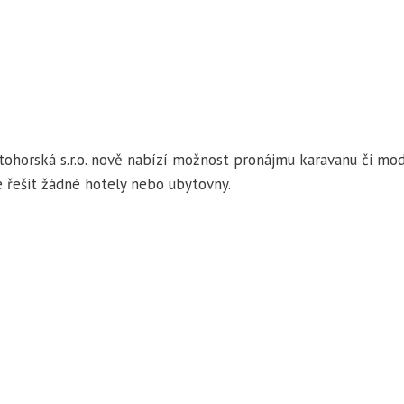
atohorská s.r.o. nově nabízí možnost pronájmu karavanu či m
 řešit žádné hotely nebo ubytovny.